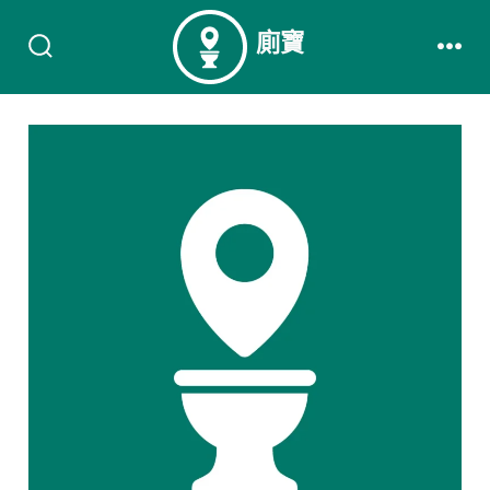
Skip
廁寶
to
Search
Men
content
Toggle